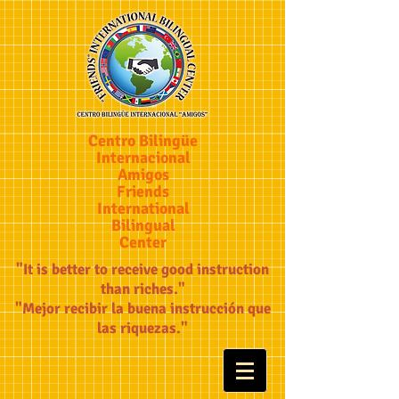
Centro Bilingüe
Internacional
Amigos
Friends
International
Bilingual
Center
"It is better to receive good instruction
than riches."
"Mejor recibir la buena instrucción que
las riquezas."